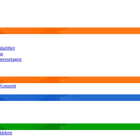
 darüber
se
pressetagen
 Konzept
tärken