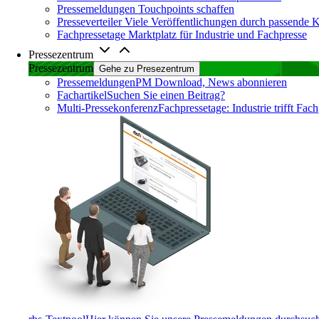
Pressemeldungen
Touchpoints schaffen
Presseverteiler
Viele Veröffentlichungen durch passende 
Fachpressetage
Marktplatz für Industrie und Fachpresse
Pressezentrum
Pressezentrum
Gehe zu Presezentrum
Pressemeldungen
PM Download, News abonnieren
Fachartikel
Suchen Sie einen Beitrag?
Multi-Pressekonferenz
Fachpressetage: Industrie trifft Fac