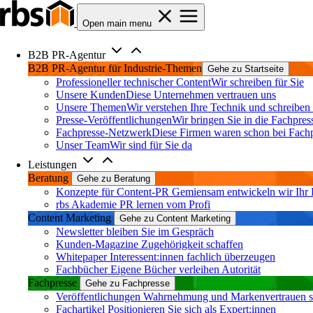
Open main menu
B2B PR-Agentur
B2B PR-Agentur für Industrie-Themen
Gehe zu Startseite
Professioneller technischer Content
Wir schreiben für Sie
Unsere Kunden
Diese Unternehmen vertrauen uns
Unsere Themen
Wir verstehen Ihre Technik und schreiben
Presse-Veröffentlichungen
Wir bringen Sie in die Fachpres
Fachpresse-Netzwerk
Diese Firmen waren schon bei Fach
Unser Team
Wir sind für Sie da
Leistungen
Beratung
Gehe zu Beratung
Konzepte für Content-PR
Gemiensam entwickeln wir Ihr
rbs Akademie
PR lernen vom Profi
Content Marketing
Gehe zu Content Marketing
Newsletter
bleiben Sie im Gespräch
Kunden-Magazine
Zugehörigkeit schaffen
Whitepaper
Interessent:innen fachlich überzeugen
Fachbücher
Eigene Bücher verleihen Autorität
Fachpresse
Gehe zu Fachpresse
Veröffentlichungen
Wahrnehmung und Markenvertrauen s
Fachartikel
Positionieren Sie sich als Expert:innen