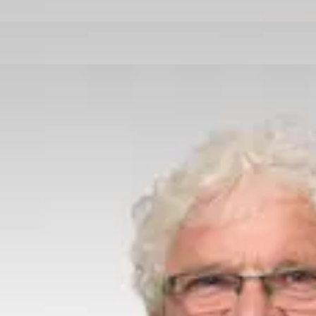
Über uns
Kontakt
Impressum
Datenschutz
Newsletter
Weitere Webseiten
Carmen Baumeister
Nach Feierabend genießt Carmen aktive Entspannung mit der Familie,
beim Klettern oder Wandern. Außerdem "spricht" sie Gebärden­
sprache.
Dietrich Homburg