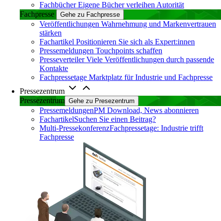
Fachbücher
Eigene Bücher verleihen Autorität
Fachpresse
Gehe zu Fachpresse
Veröffentlichungen
Wahrnehmung und Markenvertrauen
stärken
Fachartikel
Positionieren Sie sich als Expert:innen
Pressemeldungen
Touchpoints schaffen
Presseverteiler
Viele Veröffentlichungen durch passende
Kontakte
Fachpressetage
Marktplatz für Industrie und Fachpresse
Pressezentrum
Pressezentrum
Gehe zu Presezentrum
Pressemeldungen
PM Download, News abonnieren
Fachartikel
Suchen Sie einen Beitrag?
Multi-Pressekonferenz
Fachpressetage: Industrie trifft
Fachpresse