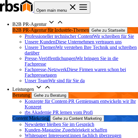
Open main menu
B2B PR-Agentur
B2B PR-Agentur für Industrie-Themen
Gehe zu Startseite
Professioneller technischer Content
Wir schreiben für Sie
Unsere Kunden
Diese Unternehmen vertrauen uns
Unsere Themen
Wir verstehen Ihre Technik und schreiben
darüber
Presse-Veröffentlichungen
Wir bringen Sie in die
Fachpresse
Fachpresse-Netzwerk
Diese Firmen waren schon bei
Fachpressetagen
Unser Team
Wir sind für Sie da
Leistungen
Beratung
Gehe zu Beratung
Konzepte für Content-PR
Gemiensam entwickeln wir Ihr
Konzept
rbs Akademie
PR lernen vom Profi
Content Marketing
Gehe zu Content Marketing
Newsletter
bleiben Sie im Gespräch
Kunden-Magazine
Zugehörigkeit schaffen
Whitepaper
Interessent:innen fachlich überzeugen