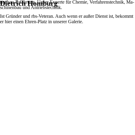
Traktor oder am Motorrad. Außerdem besitzt er ein eigenes
nen­bau-Erfah­rung. Unser Experte für Chemie, Ver­fah­rens­technik, Ma­
Dietrich Homburg
Feuerwehrauto – für alle Fälle.
schi­nen­bau und An­triebs­technik.
Ist Gründer und rbs-Veteran. Auch wenn er außer Dienst ist, bekommt
er hier einen Ehren-Platz in unserer Galerie.
Nora Crocoll
Entspannt beim Rattern der Nähmaschine und hat viele Berufungen:
Näherin, Coach, Buchautorin, … to be continued